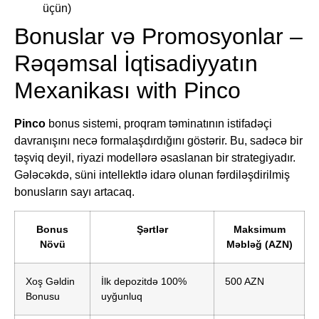
üçün)
Bonuslar və Promosyonlar –
Rəqəmsal İqtisadiyyatın
Mexanikası with Pinco
Pinco
bonus sistemi, proqram təminatının istifadəçi
davranışını necə formalaşdırdığını göstərir. Bu, sadəcə bir
təşviq deyil, riyazi modellərə əsaslanan bir strategiyadır.
Gələcəkdə, süni intellektlə idarə olunan fərdiləşdirilmiş
bonusların sayı artacaq.
Bonus
Şərtlər
Maksimum
Növü
Məbləğ (AZN)
Xoş Gəldin
İlk depozitdə 100%
500 AZN
Bonusu
uyğunluq