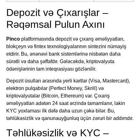
Depozit və Çıxarışlar –
Rəqəmsal Pulun Axını
Pinco
platformasında depozit və çıxarış əməliyyatları,
blokçeyn və fintex texnologiyalarının sintezini nümayiş
etdirir. Bu, ənənəvi bank sistemlərinə nisbətən daha
sürətli və daha şəffafdır. Gələcəkdə, kriptovalyuta
ödənişlərinin tam inteqrasiyası gözlənilir.
Depozit üsulları arasında yerli kartlar (Visa, Mastercard),
elektron pulqabılar (Perfect Money, Skrill) və
kriptovalyutalar (Bitcoin, Ethereum) var. Çıxarış
əməliyyatları adətən 24 saat ərzində tamamlanır, lakin
KYC yoxlaması ilk dəfə daha uzun çəkə bilər. Bu,
təhlükəsizlik və qanunauyğunluq üçün zəruri bir addımdır.
Təhlükəsizlik və KYC –