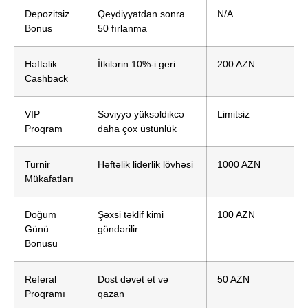
Depozitsiz
Qeydiyyatdan sonra
N/A
Bonus
50 fırlanma
Həftəlik
İtkilərin 10%-i geri
200 AZN
Cashback
VIP
Səviyyə yüksəldikcə
Limitsiz
Proqram
daha çox üstünlük
Turnir
Həftəlik liderlik lövhəsi
1000 AZN
Mükafatları
Doğum
Şəxsi təklif kimi
100 AZN
Günü
göndərilir
Bonusu
Referal
Dost dəvət et və
50 AZN
Proqramı
qazan