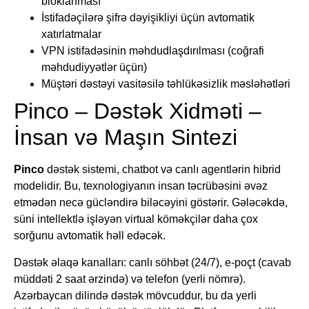
bloklanması
İstifadəçilərə şifrə dəyişikliyi üçün avtomatik
xatırlatmalar
VPN istifadəsinin məhdudlaşdırılması (coğrafi
məhdudiyyətlər üçün)
Müştəri dəstəyi vasitəsilə təhlükəsizlik məsləhətləri
Pinco – Dəstək Xidməti –
İnsan və Maşın Sintezi
Pinco
dəstək sistemi, chatbot və canlı agentlərin hibrid
modelidir. Bu, texnologiyanın insan təcrübəsini əvəz
etmədən necə gücləndirə biləcəyini göstərir. Gələcəkdə,
süni intellektlə işləyən virtual köməkçilər daha çox
sorğunu avtomatik həll edəcək.
Dəstək əlaqə kanalları: canlı söhbət (24/7), e-poçt (cavab
müddəti 2 saat ərzində) və telefon (yerli nömrə).
Azərbaycan dilində dəstək mövcuddur, bu da yerli