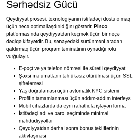
Sərhədsiz Gücü
Qeydiyyat prosesi, texnologiyanın istifadəçi dostu olmaq
üçün necə optimallaşdırıldığını göstərir.
Pinco
platformasında qeydiyyatdan keçmək üçün bir neçə
dəqiqə kifayətdir. Bu, sənayedəki sürtünməni aradan
qaldırmaq üçün proqram təminatının oynadığı rolu
vurğulayır.
E-poçt və ya telefon nömrəsi ilə sürətli qeydiyyat
Şəxsi məlumatların təhlükəsiz ötürülməsi üçün SSL
şifrələməsi
Yaş doğrulaması üçün avtomatik KYC sistemi
Profilin tamamlanması üçün addım-addım interfeys
Mobil cihazlarda da eyni rahatlıqla işləyən forma
İstifadəçi adı və parol seçimində minimal
məhdudiyyətlər
Qeydiyyatdan dərhal sonra bonus təkliflərinin
aktivləşməsi