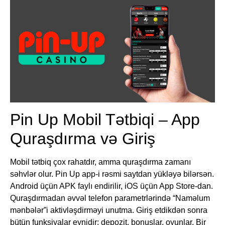
Pin Up Mobil Tətbiqi – App
Quraşdırma və Giriş
Mobil tətbiq çox rahatdır, amma quraşdırma zamanı
səhvlər olur. Pin Up app-i rəsmi saytdan yükləyə bilərsən.
Android üçün APK faylı endirilir, iOS üçün App Store-dan.
Quraşdırmadan əvvəl telefon parametrlərində “Naməlum
mənbələr”i aktivləşdirməyi unutma. Giriş etdikdən sonra
bütün funksiyalar eynidir: depozit, bonuslar, oyunlar. Bir