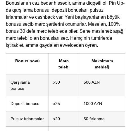
Bonuslar ən cazibədar hissədir, amma diqqətli ol. Pin Up-
da qarşılama bonusu, depozit bonusları, pulsuz
fırlanmalar və cashback var. Yeni başlayanlar ən böyük
bonusu seçib mərc şərtlərini oxumurlar. Məsələn, 100%
bonus 30 dəfə mərc tələb edə bilər. Sənə məsləhət: aşağı
mərc tələbi olan bonusları seç. Həmçinin turnirlərdə
iştirak et, amma qaydaları əvvəlcədən öyrən.
Bonus növü
Mərc
Maksimum
tələbi
məbləğ
Qarşılama
x30
500 AZN
bonusu
Depozit bonusu
x25
1000 AZN
Pulsuz fırlanmalar
x20
50 fırlanma