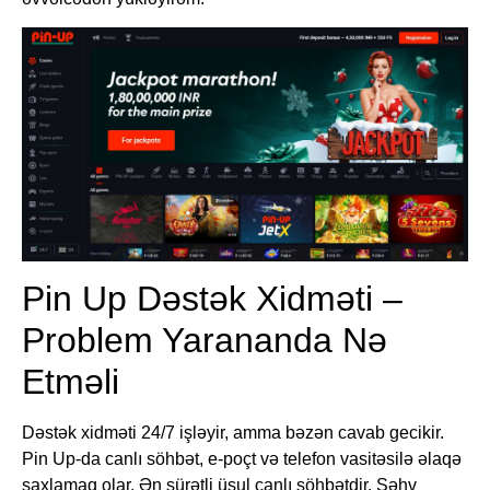
Pin Up Dəstək Xidməti –
Problem Yarananda Nə
Etməli
Dəstək xidməti 24/7 işləyir, amma bəzən cavab gecikir.
Pin Up-da canlı söhbət, e-poçt və telefon vasitəsilə əlaqə
saxlamaq olar. Ən sürətli üsul canlı söhbətdir. Səhv