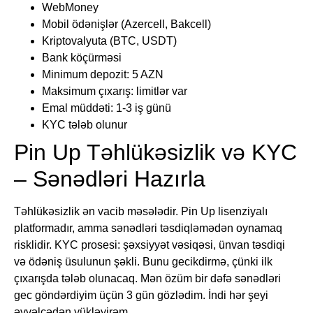
WebMoney
Mobil ödənişlər (Azercell, Bakcell)
Kriptovalyuta (BTC, USDT)
Bank köçürməsi
Minimum depozit: 5 AZN
Maksimum çıxarış: limitlər var
Emal müddəti: 1-3 iş günü
KYC tələb olunur
Pin Up Təhlükəsizlik və KYC
– Sənədləri Hazırla
Təhlükəsizlik ən vacib məsələdir. Pin Up lisenziyalı
platformadır, amma sənədləri təsdiqləmədən oynamaq
risklidir. KYC prosesi: şəxsiyyət vəsiqəsi, ünvan təsdiqi
və ödəniş üsulunun şəkli. Bunu gecikdirmə, çünki ilk
çıxarışda tələb olunacaq. Mən özüm bir dəfə sənədləri
gec göndərdiyim üçün 3 gün gözlədim. İndi hər şeyi
əvvəlcədən yükləyirəm.