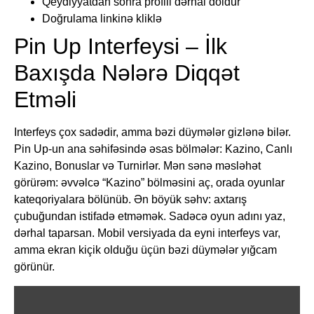
Qeydiyyatdan sonra profili dərhal doldur
Doğrulama linkinə kliklə
Pin Up Interfeysi – İlk
Baxışda Nələrə Diqqət
Etməli
Interfeys çox sadədir, amma bəzi düymələr gizlənə bilər.
Pin Up-un ana səhifəsində əsas bölmələr: Kazino, Canlı
Kazino, Bonuslar və Turnirlər. Mən sənə məsləhət
görürəm: əvvəlcə “Kazino” bölməsini aç, orada oyunlar
kateqoriyalara bölünüb. Ən böyük səhv: axtarış
çubuğundan istifadə etməmək. Sadəcə oyun adını yaz,
dərhal taparsan. Mobil versiyada da eyni interfeys var,
amma ekran kiçik olduğu üçün bəzi düymələr yığcam
görünür.