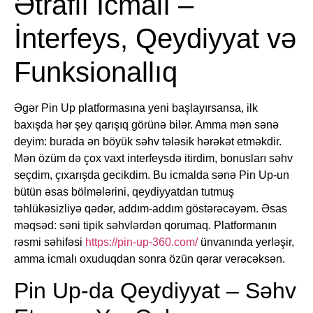
Ətraflı İcmalı –
İnterfeys, Qeydiyyat və
Funksionallıq
Əgər Pin Up platformasına yeni başlayırsansa, ilk
baxışda hər şey qarışıq görünə bilər. Amma mən sənə
deyim: burada ən böyük səhv tələsik hərəkət etməkdir.
Mən özüm də çox vaxt interfeysdə itirdim, bonusları səhv
seçdim, çıxarışda gecikdim. Bu icmalda sənə Pin Up-un
bütün əsas bölmələrini, qeydiyyatdan tutmuş
təhlükəsizliyə qədər, addım-addım göstərəcəyəm. Əsas
məqsəd: səni tipik səhvlərdən qorumaq. Platformanın
rəsmi səhifəsi
https://pin-up-360.com/
ünvanında yerləşir,
amma icmalı oxuduqdan sonra özün qərar verəcəksən.
Pin Up-da Qeydiyyat – Səhv