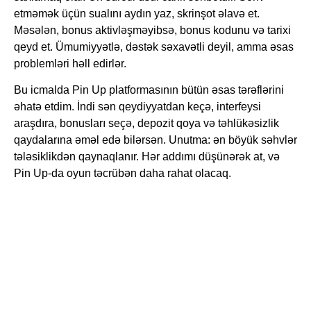
etməmək üçün sualını aydın yaz, skrinşot əlavə et.
Məsələn, bonus aktivləşməyibsə, bonus kodunu və tarixi
qeyd et. Ümumiyyətlə, dəstək səxavətli deyil, amma əsas
problemləri həll edirlər.
Bu icmalda Pin Up platformasının bütün əsas tərəflərini
əhatə etdim. İndi sən qeydiyyatdan keçə, interfeysi
araşdıra, bonusları seçə, depozit qoya və təhlükəsizlik
qaydalarına əməl edə bilərsən. Unutma: ən böyük səhvlər
tələsiklikdən qaynaqlanır. Hər addımı düşünərək at, və
Pin Up-da oyun təcrübən daha rahat olacaq.