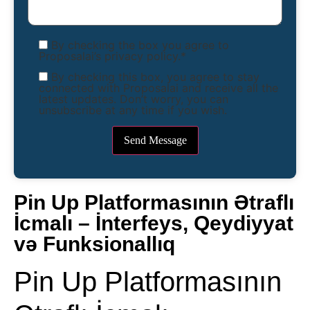
By checking the box you agree to
Proposalai’s privacy policy.*
By checking this box, you agree to stay
connected with Proposalai and receive all the
latest updates. Don’t worry, you can
unsubscribe at any time if you wish.
Pin Up Platformasının Ətraflı
İcmalı – İnterfeys, Qeydiyyat
və Funksionallıq
Pin Up Platformasının