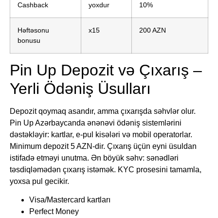
Cashback
yoxdur
10%
Həftəsonu
x15
200 AZN
bonusu
Pin Up Depozit və Çıxarış –
Yerli Ödəniş Üsulları
Depozit qoymaq asandır, amma çıxarışda səhvlər olur.
Pin Up Azərbaycanda ənənəvi ödəniş sistemlərini
dəstəkləyir: kartlar, e-pul kisələri və mobil operatorlar.
Minimum depozit 5 AZN-dir. Çıxarış üçün eyni üsuldan
istifadə etməyi unutma. Ən böyük səhv: sənədləri
təsdiqləmədən çıxarış istəmək. KYC prosesini tamamla,
yoxsa pul gecikir.
Visa/Mastercard kartları
Perfect Money