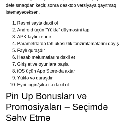
dəfə sınaqdan keçir, sonra desktop versiyaya qayıtmaq
istəməyəcəksən.
Rəsmi sayta daxil ol
Android üçün “Yüklə” düyməsini tap
APK faylını endir
Parametrlərdə təhlükəsizlik tənzimləmələrini dəyiş
Faylı quraşdır
Hesab məlumatlarını daxil et
Giriş et və oyunlara başla
iOS üçün App Store-da axtar
Yüklə və quraşdır
Eyni login/şifrə ilə daxil ol
Pin Up Bonusları və
Promosiyaları – Seçimdə
Səhv Etmə