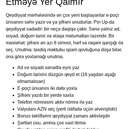
Etməyə Yer Qalmır
Qeydiyyat mərhələsində ən çox yeni başlayanlar e-poçt
ünvanını səhv yazır və ya şifrəni unudurlar. Pin Up-da
qeydiyyat sadədir: bir neçə dəqiqə çəkir. Sənə yalnız ad,
soyad, doğum tarixi və əlaqə məlumatları lazımdır. Bir
məsləhət: şifrəni ən azı 8 simvol, hərf və rəqəm qarışığı ilə
seç. Unutma: təsdiq məktubu spam qovluğuna düşə bilər,
ona görə yoxlamağı unutma.
Ad və soyadı sənədlə eyni yaz
Doğum tarixini düzgün qeyd et (18 yaşdan aşağı
olmamalısan)
E-poçt ünvanını iki dəfə yoxla
Şifrəni yazıb bir yerdə saxla
Telefon nömrəsini aktiv nömrə ilə yaz
Valyutanı AZN seç (yerli istifadə üçün əlverişlidir)
Bonus təkliflərini qeydiyyat zamanı aktivləşdir
Şərtləri oxu, amma çox vaxt itirmə