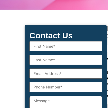
Contact Us