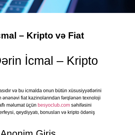
mal – Kripto və Fiat
rin İcmal – Kripto
sıdır və bu icmalda onun bütün xüsusiyyətlərini
m ənənəvi fiat kazinolarından fərqlənən texnoloji
traflı məlumat üçün
besyoclub.com
səhifəsini
rfeysi, qeydiyyatı, bonusları və kripto ödəniş
 Anonim Giriş