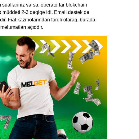
ı suallarınız varsa, operatorlar blokchain
b müddəti 2-3 dəqiqə idi. Email dəstək də
ir. Fiat kazinolarından fərqli olaraq, burada
 məlumatları açıqdır.