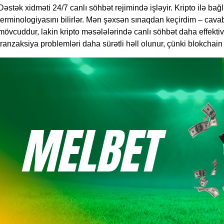
Dəstək xidməti 24/7 canlı söhbət rejimində işləyir. Kripto ilə bağl
terminologiyasını bilirlər. Mən şəxsən sınaqdan keçirdim – cava
mövcuddur, lakin kripto məsələlərində canlı söhbət daha effektivd
tranzaksiya problemləri daha sürətli həll olunur, çünki blokchain