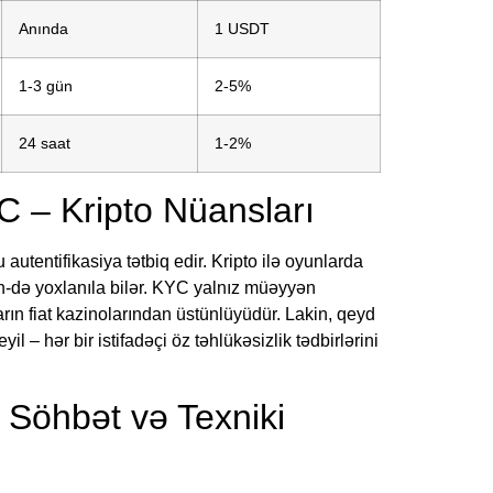
Anında
1 USDT
1-3 gün
2-5%
24 saat
1-2%
C – Kripto Nüansları
autentifikasiya tətbiq edir. Kripto ilə oyunlarda
ain-də yoxlanıla bilər. KYC yalnız müəyyən
arın fiat kazinolarından üstünlüyüdür. Lakin, qeyd
 – hər bir istifadəçi öz təhlükəsizlik tədbirlərini
 Söhbət və Texniki