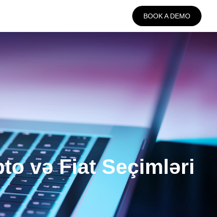
BOOK A DEMO
to və Fiat Seçimləri