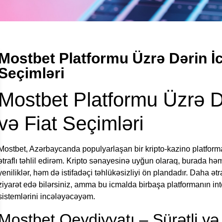
Mostbet Platformu Üzrə Dərin İc
Seçimləri
Mostbet Platformu Üzrə Də
və Fiat Seçimləri
Mostbet, Azərbaycanda populyarlaşan bir kripto-kazino platforma
ətraflı təhlil edirəm. Kripto sənayesinə uyğun olaraq, burada hə
yeniliklər, həm də istifadəçi təhlükəsizliyi ön plandadır. Daha ə
ziyarət edə bilərsiniz, amma bu icmalda birbaşa platformanın inte
sistemlərini incələyəcəyəm.
Mostbet Qeydiyyatı – Sürətli və