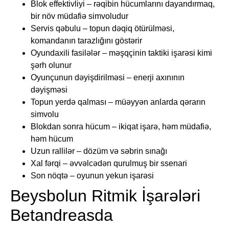
Blok effektivliyi – rəqibin hücumlarını dayandırmaq,
bir növ müdafiə simvoludur
Servis qəbulu – topun dəqiq ötürülməsi,
komandanın tarazlığını göstərir
Oyundaxili fasilələr – məşqçinin taktiki işarəsi kimi
şərh olunur
Oyunçunun dəyişdirilməsi – enerji axınının
dəyişməsi
Topun yerdə qalması – müəyyən anlarda qərarın
simvolu
Blokdan sonra hücum – ikiqat işarə, həm müdafiə,
həm hücum
Uzun rallilər – dözüm və səbrin sınağı
Xal fərqi – əvvəlcədən qurulmuş bir ssenari
Son nöqtə – oyunun yekun işarəsi
Beysbolun Ritmik İşarələri
Betandreasda