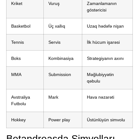
Kriket
Vuruş
Zamanlamanın
göstəricisi
Basketbol
Üç xallıq
Uzaq hədəfə nişan
Tennis
Servis
İlk hücum işarəsi
Boks
Kombinasiya
Strategiyanın axını
MMA
Submission
Məğlubiyyətin
qəbulu
Avstraliya
Mark
Hava nəzarəti
Futbolu
Hokkey
Power play
Üstünlüyün simvolu
Betandreasda Simvolları