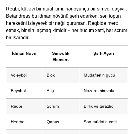
Reqbi, kütləvi bir ritual kimi, hər oyunçu bir simvol daşıyır.
Betandreas bu idman növünü şərh edərkən, sən topun
hərəkətini izləyərək bir nağıl qurursan. Reqbidə mərc
etmək, bir sirri açmaq kimidir – hər hücum xətti, hər scrum
bir işarədir.
İdman Növü
Simvolik
Şərh Açarı
Element
Voleybol
Blok
Müdafiənin gücü
Beysbol
Atış
Nəzarət simvolu
Reqbi
Scrum
Birlik və tarazlıq
Hentbol
Qapıçı
Son müdafiə xətti