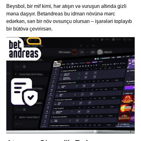
Beysbol, bir mif kimi, hər atışın və vuruşun altında gizli
məna daşıyır. Betandreas bu idman növünə mərc
edərkən, sən bir növ ovsunçu olursan – işarələri toplayıb
bir bütövə çevirirsən.