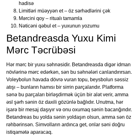
hadisə
Limitləri müəyyən et – öz sərhədlərini çək
Mərcini qoy – ritualı tamamla
Nəticəni qəbul et – yuxunun yozumu
Betandreasda Yuxu Kimi
Mərc Təcrübəsi
Hər mərc bir yuxu səhnəsidir. Betandreasda digər idman
növlərinə mərc edərkən, sən bu səhnələri canlandırırsan.
Voleybolun havada dövrə vuran topu, beysbolun səssiz
atışı – bunların hamısı bir sirrin parçalarıdır. Platforma
sənə bu parçaları birləşdirmək üçün bir alət verir, amma
əsl şərh sənin öz daxili gözünlə bağlıdır. Unutma, hər
işarə bir mesaj daşıyır və onu oxumaq sənin bacarığındır.
Betandreas bu yolda sənin yoldaşın olsun, amma sən öz
rəhbərinsən. Simvolların ardınca get, onlar səni doğru
istiqamətə aparacaq.