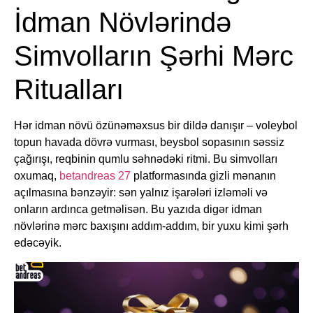
İdman Növlərində
Simvolların Şərhi Mərc
Ritualları
Hər idman növü özünəməxsus bir dildə danışır – voleybol
topun havada dövrə vurması, beysbol sopasının səssiz
çağırışı, reqbinin qumlu səhnədəki ritmi. Bu simvolları
oxumaq,
betandreas 27
platformasında gizli mənanın
açılmasına bənzəyir: sən yalnız işarələri izləməli və
onların ardınca getməlisən. Bu yazıda digər idman
növlərinə mərc baxışını addım-addım, bir yuxu kimi şərh
edəcəyik.