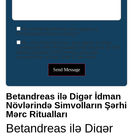
By checking the box you agree to
Proposalai’s privacy policy.*
By checking this box, you agree to stay
connected with Proposalai and receive all the
latest updates. Don’t worry, you can
unsubscribe at any time if you wish.
Betandreas ilə Digər İdman
Növlərində Simvolların Şərhi
Mərc Ritualları
Betandreas ilə Digər