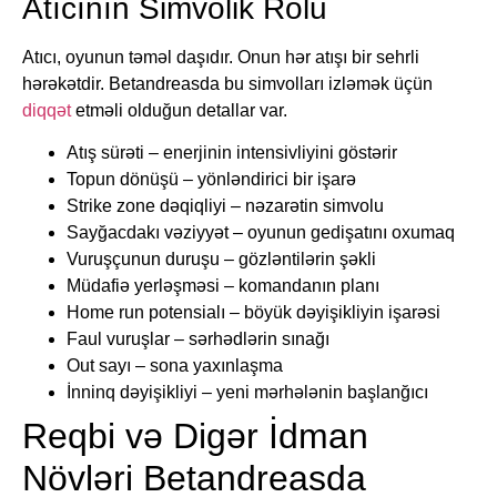
Atıcının Simvolik Rolu
Atıcı, oyunun təməl daşıdır. Onun hər atışı bir sehrli
hərəkətdir. Betandreasda bu simvolları izləmək üçün
diqqət
etməli olduğun detallar var.
Atış sürəti – enerjinin intensivliyini göstərir
Topun dönüşü – yönləndirici bir işarə
Strike zone dəqiqliyi – nəzarətin simvolu
Sayğacdakı vəziyyət – oyunun gedişatını oxumaq
Vuruşçunun duruşu – gözləntilərin şəkli
Müdafiə yerləşməsi – komandanın planı
Home run potensialı – böyük dəyişikliyin işarəsi
Faul vuruşlar – sərhədlərin sınağı
Out sayı – sona yaxınlaşma
İnninq dəyişikliyi – yeni mərhələnin başlanğıcı
Reqbi və Digər İdman
Növləri Betandreasda