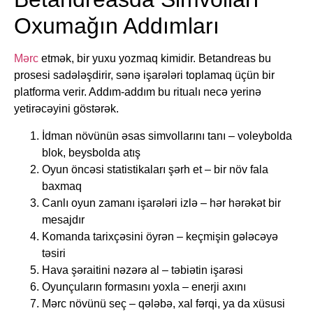
Oxumağın Addımları
Mərc
etmək, bir yuxu yozmaq kimidir. Betandreas bu
prosesi sadələşdirir, sənə işarələri toplamaq üçün bir
platforma verir. Addım-addım bu ritualı necə yerinə
yetirəcəyini göstərək.
İdman növünün əsas simvollarını tanı – voleybolda
blok, beysbolda atış
Oyun öncəsi statistikaları şərh et – bir növ fala
baxmaq
Canlı oyun zamanı işarələri izlə – hər hərəkət bir
mesajdır
Komanda tarixçəsini öyrən – keçmişin gələcəyə
təsiri
Hava şəraitini nəzərə al – təbiətin işarəsi
Oyunçuların formasını yoxla – enerji axını
Mərc növünü seç – qələbə, xal fərqi, ya da xüsusi