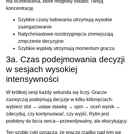
ma oczekiwania, które mogłoby osłabić Twoją
koncentrację.
Szybkie czasy ładowania utrzymują wysokie
zaangażowanie
Natychmiastowe rozstrzygnięcia zmniejszają
zmęczenie decyzyjne
Szybkie wypłaty utrzymują momentum gracza
3a. Czas podejmowania decyzji
w sesjach wysokiej
intensywności
W krótkiej sesji każdy sekunda się liczy. Gracze
zazwyczaj podejmują decyzje w kilku kliknięciach:
wybierz slot → ustaw stawkę → spin → oceń wynik →
zdecyduj, czy kontynuować, czy wyjść. Rytm jest
podobny do bicia serca—przewidywalny, ale ekscytujący.
Ten szybki cykl oznacza, że gracze rzadko nad tym się