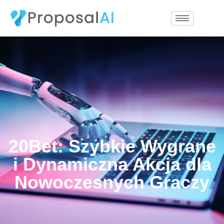
20Bet: Szybkie Wygrane
i Dynamiczna Akcja dla
Nowoczesnych Graczy