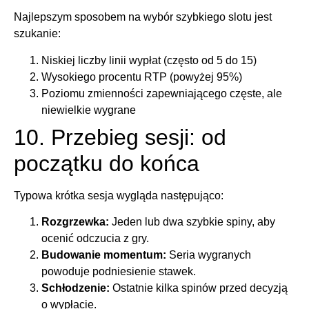
Najlepszym sposobem na wybór szybkiego slotu jest
szukanie:
Niskiej liczby linii wypłat (często od 5 do 15)
Wysokiego procentu RTP (powyżej 95%)
Poziomu zmienności zapewniającego częste, ale
niewielkie wygrane
10. Przebieg sesji: od
początku do końca
Typowa krótka sesja wygląda następująco:
Rozgrzewka:
Jeden lub dwa szybkie spiny, aby
ocenić odczucia z gry.
Budowanie momentum:
Seria wygranych
powoduje podniesienie stawek.
Schłodzenie:
Ostatnie kilka spinów przed decyzją
o wypłacie.