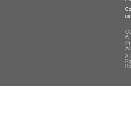
Co
us
Co
©
Pr
AI
All
Ri
Re